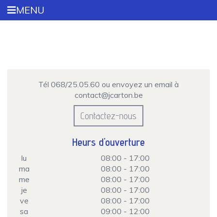
Aller
MENU
au
contenu
principal
Tél 068/25.05.60 ou envoyez un email à
contact@jcarton.be
Contactez-nous
Heurs d'ouverture
lu
08:00 - 17:00
ma
08:00 - 17:00
me
08:00 - 17:00
je
08:00 - 17:00
ve
08:00 - 17:00
sa
09:00 - 12:00