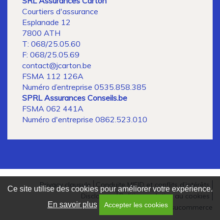
SRL Assurances Carton
Courtiers d'assurance
Esplanade 12
7800 ATH
T: 068/25.05.60
F: 068/25.05.69
contact@jcarton.be
FSMA 112 126A
Numéro d’entreprise 0535.858.385
SPRL Assurances Conseils.be
FSMA 062 441A
Numéro d'entreprise 0862.523.010
Privacy clausule
Conduite MIFID et conflits d’intérêts
Ce site utilise des cookies pour améliorer votre expérience.
Voet
Disclaimer
Politique relative au cookies
En savoir plus
Accepter les cookies
Created by Insucommerce