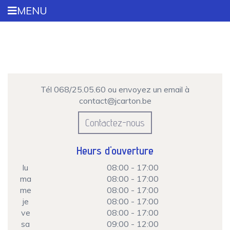
Aller
MENU
au
contenu
principal
Tél 068/25.05.60 ou envoyez un email à
contact@jcarton.be
Contactez-nous
Heurs d'ouverture
lu
08:00 - 17:00
ma
08:00 - 17:00
me
08:00 - 17:00
je
08:00 - 17:00
ve
08:00 - 17:00
sa
09:00 - 12:00